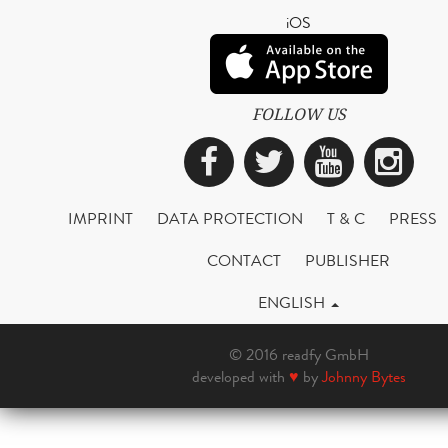
iOS
FOLLOW US
Facebook
Twitter
YouTub
Ins
IMPRINT
DATA PROTECTION
T & C
PRESS
CONTACT
PUBLISHER
ENGLISH
© 2016 readfy GmbH
developed with
♥
by
Johnny Bytes