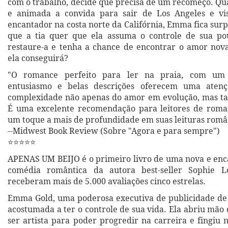
com o trabalho, decide que precisa de um recomeço. Qua
e animada a convida para sair de Los Angeles e visi
encantador na costa norte da Califórnia, Emma fica sur
que a tia quer que ela assuma o controle de sua po
restaure-a e tenha a chance de encontrar o amor nov
ela conseguirá?
"O romance perfeito para ler na praia, com um d
entusiasmo e belas descrições oferecem uma atenç
complexidade não apenas do amor em evolução, mas t
É uma excelente recomendação para leitores de rom
um toque a mais de profundidade em suas leituras român
--Midwest Book Review (Sobre "Agora e para sempre")
⭐⭐⭐⭐⭐
APENAS UM BEIJO é o primeiro livro de uma nova e enc
comédia romântica da autora best-seller Sophie Lo
receberam mais de 5.000 avaliações cinco estrelas.
Emma Gold, uma poderosa executiva de publicidade de 
acostumada a ter o controle de sua vida. Ela abriu mão
ser artista para poder progredir na carreira e fingiu