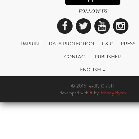
FOLLOW US
Facebook
Twitter
YouTub
Ins
IMPRINT
DATA PROTECTION
T & C
PRESS
CONTACT
PUBLISHER
ENGLISH
© 2016 readfy GmbH
developed with
♥
by
Johnny Bytes