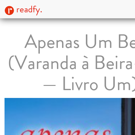
readfy.
Apenas Um Be
(Varanda à Beir
— Livro Um