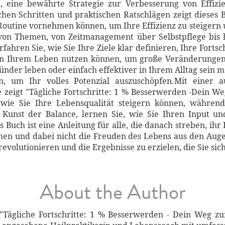
t, eine bewährte Strategie zur Verbesserung von Effizi
chen Schritten und praktischen Ratschlägen zeigt dieses B
Routine vornehmen können, um Ihre Effizienz zu steigern u
 von Themen, von Zeitmanagement über Selbstpflege bis 
rfahren Sie, wie Sie Ihre Ziele klar definieren, Ihre Fortsc
in Ihrem Leben nutzen können, um große Veränderungen 
sünder leben oder einfach effektiver in Ihrem Alltag sein m
n, um Ihr volles Potenzial auszuschöpfen.Mit einer 
 zeigt "Tägliche Fortschritte: 1 % Besserwerden -Dein W
 wie Sie Ihre Lebensqualität steigern können, während 
 Kunst der Balance, lernen Sie, wie Sie Ihren Input u
s Buch ist eine Anleitung für alle, die danach streben, ihr
chen und dabei nicht die Freuden des Lebens aus den Auge
 revolutionieren und die Ergebnisse zu erzielen, die Sie s
About the Author
 "Tägliche Fortschritte: 1 % Besserwerden - Dein Weg zu