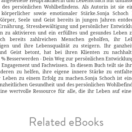
eine angesehene Heilpraktikerin und Lebenscoach mit umfa
 des persönlichen Wohlbefindens. Als Autorin ist sie ei
körperlicher sowie emotionaler Stärke.Sonja Schoch 
Körper, Seele und Geist bereits in jungen Jahren entdec
Ernährung, Stressbewältigung und persönlicher Entwicklun
en zu aktivieren und ein erfülltes und gesundes Leben z
och bereits zahlreichen Menschen geholfen, ihr L
gen und ihre Lebensqualität zu steigern. Ihr ganzhei
 Geist betont, hat bei ihren Klienten zu nachhalt
1 % Besserwerden - Dein Weg zur persönlichen Entwicklung f
 Engagement und Fachwissen. In diesem Buch teilt sie ihr
deren zu helfen, ihre eigene innere Stärke zu entfal
r Leben zu einem Erfolg zu machen.Sonja Schoch ist ein
anzheitlichen Gesundheit und des persönlichen Wohlbefi
eine wertvolle Ressource für alle, die ihr Leben auf ei
Related eBooks