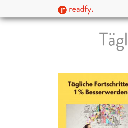
readfy.
Tägl