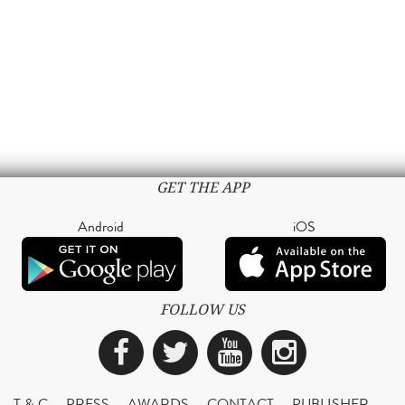
GET THE APP
Android
iOS
FOLLOW US
Facebook
Twitter
YouTube
Instagra
T & C
PRESS
AWARDS
CONTACT
PUBLISHER