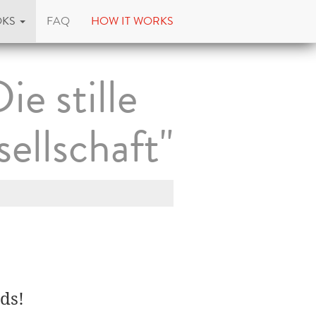
OKS
FAQ
HOW IT WORKS
e stille
ellschaft"
ds!