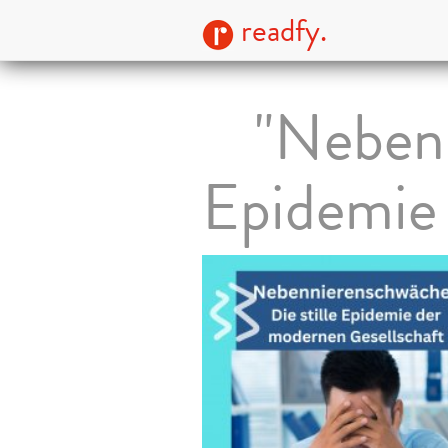
readfy.
"Nebenn
Epidemie 