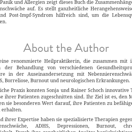
, Panik und Allergien zeigt dieses Buch die Zusammenhän
chwäche auf. Es stellt ganzheitliche Herangehensweis
und Post-Impf-Syndrom hilfreich sind, um die Lebensq
en.
About the Author
 eine renommierte Heilpraktikerin, die zusammen mi
n der Behandlung von verschiedenen Gesundheitspr
ere in der Auseinandersetzung mit Nebennierenschwä
 Borreliose, Burnout und neurologischen Erkrankungen.
eiche Praxis konnten Sonja und Rainer Schoch innovative 
e ihrer Patienten zugeschnitten sind. Ihr Ziel ist es, den 
en sie besonderen Wert darauf, ihre Patienten zu befähig
 erhalten.
d ihrer Expertise haben sie spezialisierte Therapien gege
renschwäche, ADHS, Depressionen, Burnout, ch