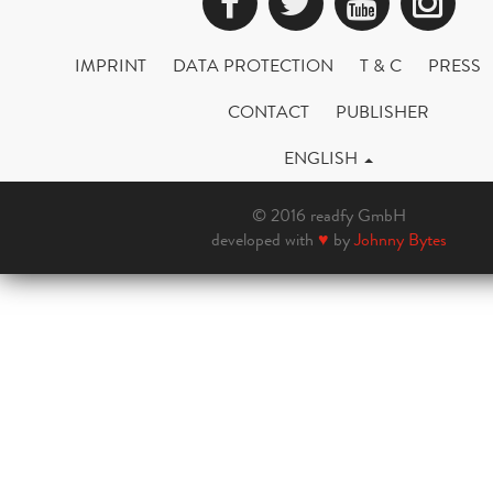
Facebook
Twitter
YouTub
Ins
IMPRINT
DATA PROTECTION
T & C
PRESS
CONTACT
PUBLISHER
ENGLISH
© 2016 readfy GmbH
developed with
♥
by
Johnny Bytes