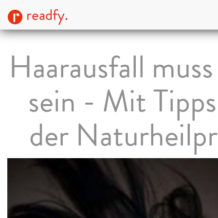
readfy.
Haarausfall muss
sein - Mit Tipps
der Naturheilpr