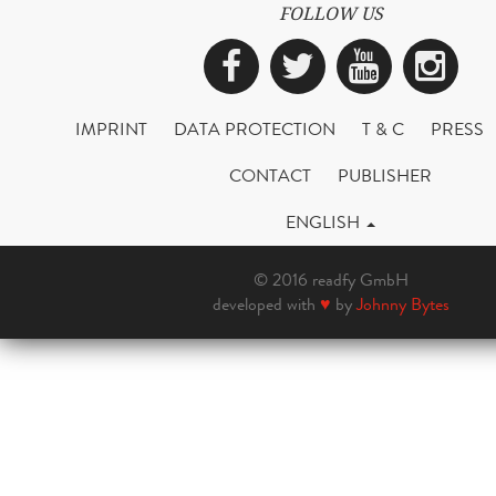
FOLLOW US
Facebook
Twitter
YouTub
Ins
IMPRINT
DATA PROTECTION
T & C
PRESS
CONTACT
PUBLISHER
ENGLISH
© 2016 readfy GmbH
developed with
♥
by
Johnny Bytes