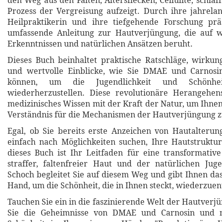
den Weg aus den Falten, Altersflecken, Cellulite, schl
Prozess der Vergreisung aufzeigt. Durch ihre jahrela
Heilpraktikerin und ihre tiefgehende Forschung präs
umfassende Anleitung zur Hautverjüngung, die auf wi
Erkenntnissen und natürlichen Ansätzen beruht.
Dieses Buch beinhaltet praktische Ratschläge, wirku
und wertvolle Einblicke, wie Sie DMAE und Carnosi
können, um die Jugendlichkeit und Schönhe
wiederherzustellen. Diese revolutionäre Herangehen
medizinisches Wissen mit der Kraft der Natur, um Ihne
Verständnis für die Mechanismen der Hautverjüngung z
Egal, ob Sie bereits erste Anzeichen von Hautalteru
einfach nach Möglichkeiten suchen, Ihre Hautstruktu
dieses Buch ist Ihr Leitfaden für eine transformativ
straffer, faltenfreier Haut und der natürlichen Juge
Schoch begleitet Sie auf diesem Weg und gibt Ihnen da
Hand, um die Schönheit, die in Ihnen steckt, wiederzue
Tauchen Sie ein in die faszinierende Welt der Hautverj
Sie die Geheimnisse von DMAE und Carnosin und 