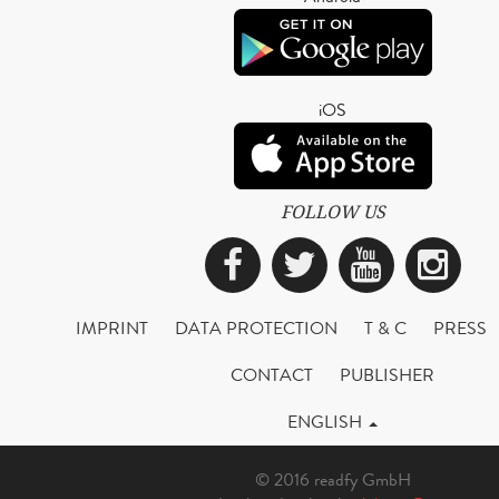
iOS
FOLLOW US
Facebook
Twitter
YouTub
Ins
IMPRINT
DATA PROTECTION
T & C
PRESS
CONTACT
PUBLISHER
ENGLISH
© 2016 readfy GmbH