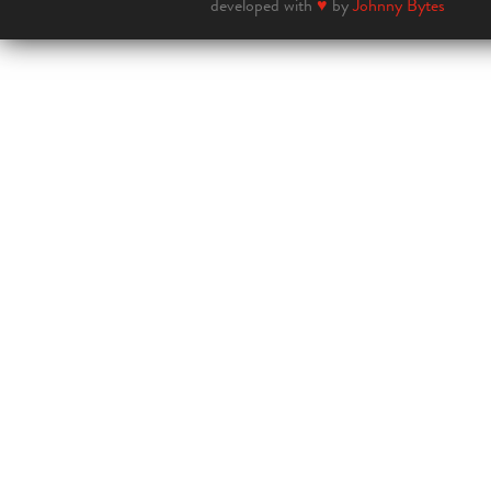
developed with
♥
by
Johnny Bytes