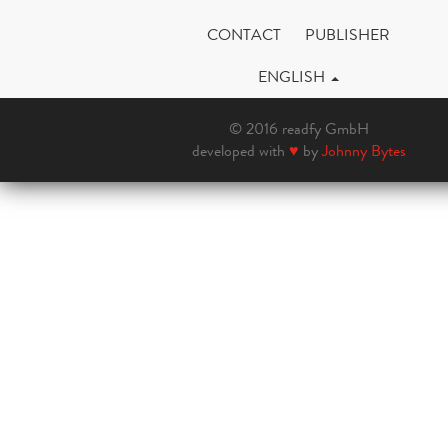
CONTACT
PUBLISHER
ENGLISH
© 2016 readfy GmbH
developed with
♥
by
Johnny Bytes