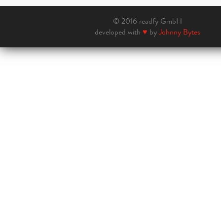
© 2016 readfy GmbH
developed with
♥
by
Johnny Bytes