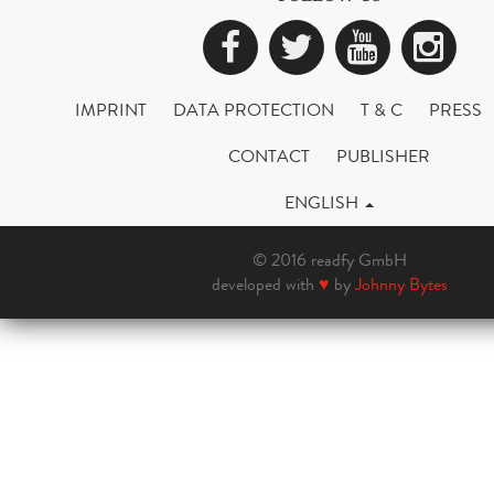
Facebook
Twitter
YouTub
Ins
IMPRINT
DATA PROTECTION
T & C
PRESS
CONTACT
PUBLISHER
ENGLISH
© 2016 readfy GmbH
developed with
♥
by
Johnny Bytes