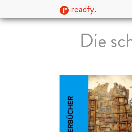
readfy.
Die sc