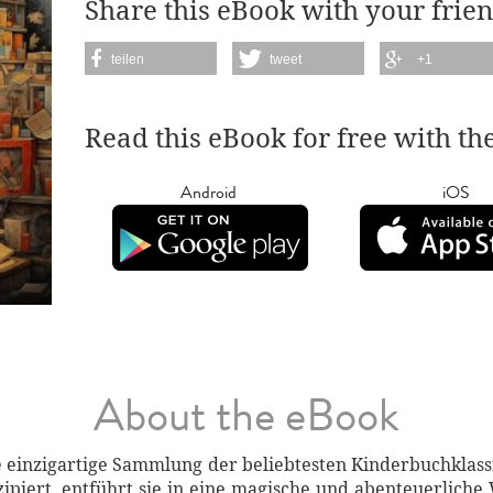
Share this eBook with your frien
teilen
tweet
+1
Read this eBook for free with th
Android
iOS
About the eBook
 einzigartige Sammlung der beliebtesten Kinderbuchklassi
nzipiert, entführt sie in eine magische und abenteuerliche