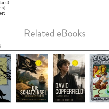
land)
en)
er)
Related eBooks
R