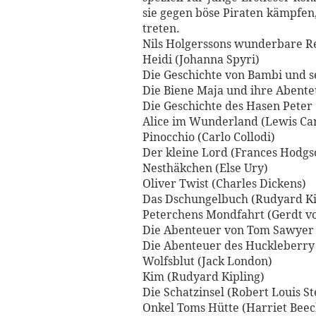
sie gegen böse Piraten kämpfen,
treten.
Nils Holgerssons wunderbare Re
Heidi (Johanna Spyri)
Die Geschichte von Bambi und se
Die Biene Maja und ihre Abent
Die Geschichte des Hasen Peter 
Alice im Wunderland (Lewis Carr
Pinocchio (Carlo Collodi)
Der kleine Lord (Frances Hodgs
Nesthäkchen (Else Ury)
Oliver Twist (Charles Dickens)
Das Dschungelbuch (Rudyard Ki
Peterchens Mondfahrt (Gerdt vo
Die Abenteuer von Tom Sawyer
Die Abenteuer des Huckleberry
Wolfsblut (Jack London)
Kim (Rudyard Kipling)
Die Schatzinsel (Robert Louis S
Onkel Toms Hütte (Harriet Bee