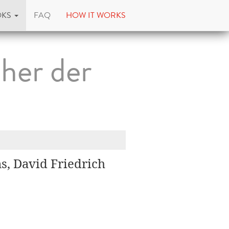
OKS
FAQ
HOW IT WORKS
her der
s, David Friedrich