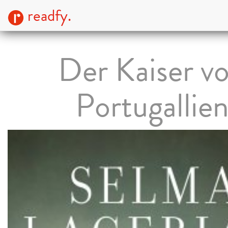
readfy.
Der Kaiser v
Portugallie