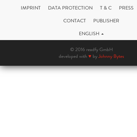
IMPRINT
DATA PROTECTION
T & C
PRESS
CONTACT
PUBLISHER
ENGLISH
© 2016 readfy GmbH
developed with
♥
by
Johnny Bytes