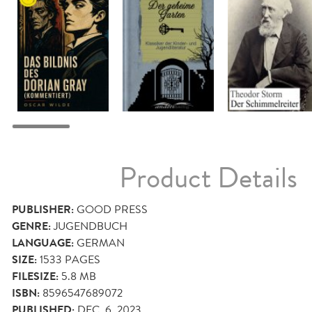
Product Details
PUBLISHER:
GOOD PRESS
GENRE:
JUGENDBUCH
LANGUAGE:
GERMAN
SIZE:
1533
PAGES
FILESIZE:
5.8 MB
ISBN:
8596547689072
PUBLISHED:
DEC. 6, 2023