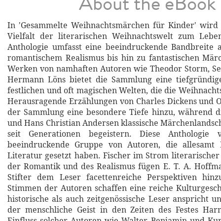
About the eBook
In 'Gesammelte Weihnachtsmärchen für Kinder' wird
Vielfalt der literarischen Weihnachtswelt zum Lebe
Anthologie umfasst eine beeindruckende Bandbreite a
romantischem Realismus bis hin zu fantastischen Mär
Werken von namhaften Autoren wie Theodor Storm, Se
Hermann Löns bietet die Sammlung eine tiefgründi
festlichen und oft magischen Welten, die die Weihnacht
Herausragende Erzählungen von Charles Dickens und O
der Sammlung eine besondere Tiefe hinzu, während 
und Hans Christian Andersen klassische Märchenlandscha
seit Generationen begeistern. Diese Anthologie 
beeindruckende Gruppe von Autoren, die allesamt 
Literatur gesetzt haben. Fischer im Strom literarisch
der Romantik und des Realismus fügen E. T. A. Hoffm
Stifter dem Leser facettenreiche Perspektiven hinz
Stimmen der Autoren schaffen eine reiche Kulturgesch
historische als auch zeitgenössische Leser anspricht u
der menschliche Geist in den Zeiten des Festes Har
Einfluss solcher Autoren wie Walter Benjamin und Kur