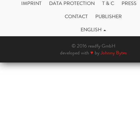
IMPRINT
DATA PROTECTION
T & C
PRESS
CONTACT
PUBLISHER
ENGLISH
© 2016 readfy GmbH
developed with
♥
by
Johnny Bytes