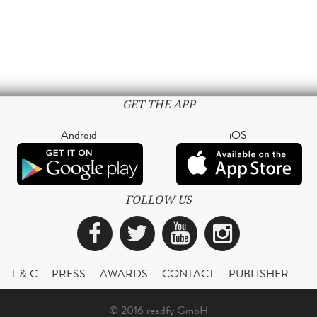
GET THE APP
Android
iOS
FOLLOW US
Facebook
Twitter
YouTube
Instagra
T & C
PRESS
AWARDS
CONTACT
PUBLISHER
© 2016 readfy GmbH