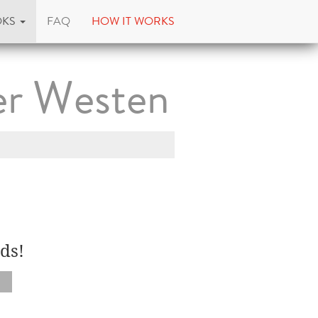
OKS
FAQ
HOW IT WORKS
er Westen
ds!