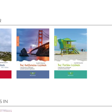
R
S IN