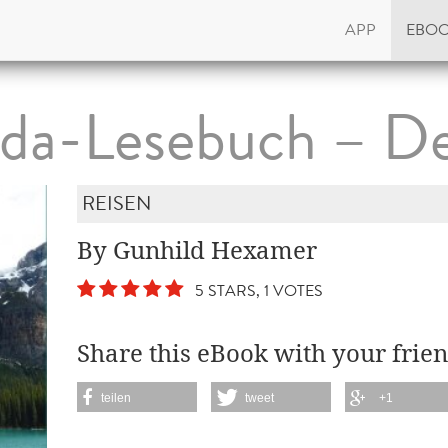
APP
EBO
da-Lesebuch – D
REISEN
By Gunhild Hexamer
5 STARS, 1 VOTES
Share this eBook with your frien
teilen
tweet
+1