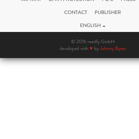
CONTACT
PUBLISHER
ENGLISH
© 2016 readfy GmbH
developed with
♥
by
Johnny Bytes