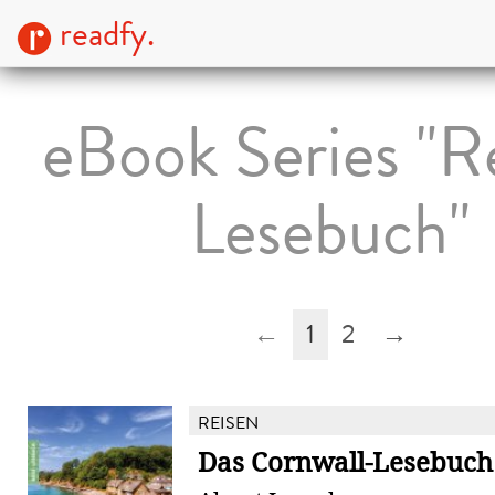
readfy.
eBook Series "R
Lesebuch"
←
1
2
→
REISEN
Das Cornwall-Lesebuch