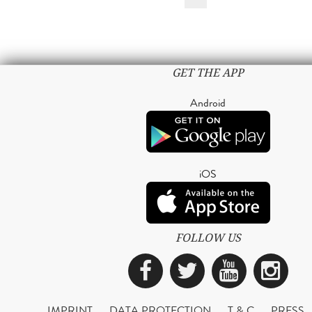
GET THE APP
Android
iOS
FOLLOW US
Facebook
Twitter
YouTub
Ins
IMPRINT
DATA PROTECTION
T & C
PRESS