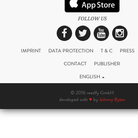
FOLLOW US
Facebook
Twitter
YouTub
Ins
IMPRINT
DATA PROTECTION
T & C
PRESS
CONTACT
PUBLISHER
ENGLISH
© 2016 readfy GmbH
developed with
♥
by
Johnny Bytes