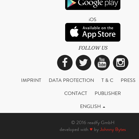
iOS
FOLLOW US
Facebook
Twitter
YouTub
Ins
IMPRINT
DATA PROTECTION
T & C
PRESS
CONTACT
PUBLISHER
ENGLISH
© 2016 readfy GmbH
developed with
♥
by
Johnny Bytes