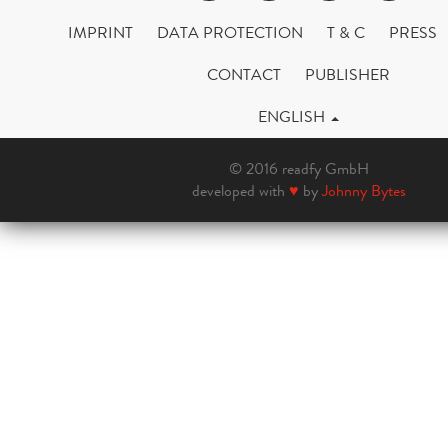
IMPRINT
DATA PROTECTION
T & C
PRESS
CONTACT
PUBLISHER
ENGLISH
© 2016 readfy GmbH
developed with
♥
by
Johnny Bytes