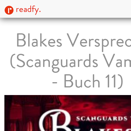
readfy.
Blakes Verspre
(Scanguards Va
- Buch 11)