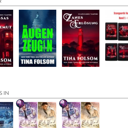
R
S IN