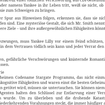
 Fadenkreuz einer tödlichen Verschwörung aus CIA-Geheimni
der namens Yankee in ihr Leben tritt, weiß sie nicht, ob 
sie zum Schweigen zu bringen.
r Spur aus Hinweisen folgen, erkennen sie, dass sie ni
en sind. Eine mysteriöse Gestalt, die sich Mr. Smith nennt,
stere Ziele – und ihre außergewöhnlichen Fähigkeiten könn
gezwungen, muss Yankee Lilly vor einem Feind schützen,
, in dem Vertrauen tödlich sein kann und jeder Verrat de
n, gefährliche Verschwörungen und knisternde Romantic
assen.
rie
eheimen Codename Stargate Programms, das nicht einm
kognitive Fähigkeiten und waren einst die besten Geheima
 getötet wird, müssen sie untertauchen. Sie können nie
Agenten halten den Schlüssel zur Entlarvung einer Ve
n wurde. Um zu überleben und die drohende Katastr
iederkehrenden Vorahnungen steckt, die immer häufiger a