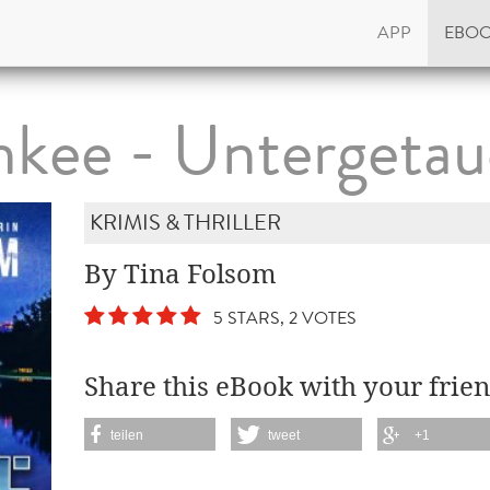
APP
EBO
nkee - Untergetau
KRIMIS & THRILLER
By Tina Folsom
5 STARS, 2 VOTES
Share this eBook with your frien
teilen
tweet
+1