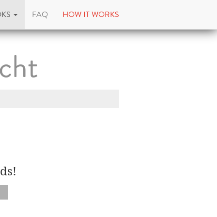
OKS
FAQ
HOW IT WORKS
cht
ds!