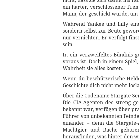
nicht, dass sie sich damit ins
ein harter, verschlossener Frem
Mann, der geschickt wurde, um 
Während Yankee und Lilly eine
sondern selbst zur Beute geword
nur vernichten. Er verfolgt fin
sein.
In ein verzweifeltes Bündnis 
voraus ist. Doch in einem Spiel
Wahrheit sie alles kosten.
Wenn du beschützerische Helde
Geschichte dich nicht mehr losl
Über die Codename Stargate Se
Die CIA-Agenten des streng g
bekannt war, verfügen über prä
Führer von unbekannten Feinden
einander – denn die Stargate-
Machtgier und Rache gebore
herausfinden, was hinter den w