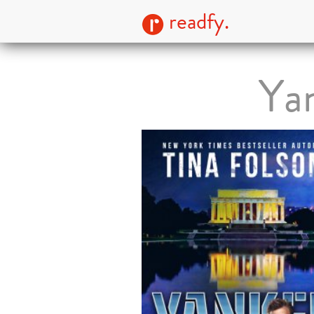
readfy.
Ya