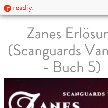
readfy.
Zanes Erlösu
(Scanguards Va
- Buch 5)