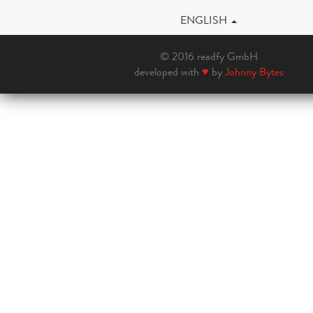
ENGLISH
© 2016 readfy GmbH
developed with
♥
by
Johnny Bytes