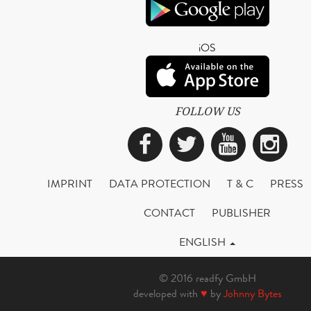
iOS
FOLLOW US
Facebook
Twitter
YouTub
Ins
IMPRINT
DATA PROTECTION
T & C
PRESS
CONTACT
PUBLISHER
ENGLISH
© 2016 readfy GmbH
developed with
♥
by
Johnny Bytes