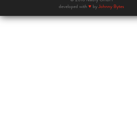
developed with
♥
by
Johnny Bytes