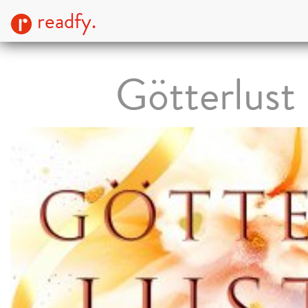
readfy.
Götterlust