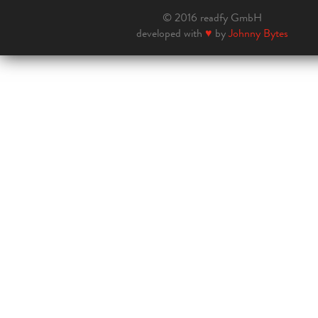
© 2016 readfy GmbH
developed with
♥
by
Johnny Bytes