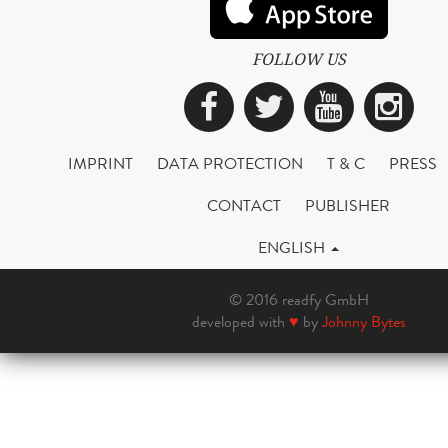
FOLLOW US
Facebook
Twitter
YouTub
Ins
IMPRINT
DATA PROTECTION
T & C
PRESS
CONTACT
PUBLISHER
ENGLISH
© 2016 readfy GmbH
developed with
♥
by
Johnny Bytes