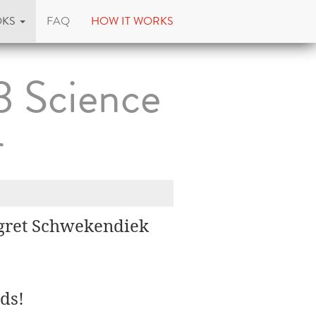
OKS
FAQ
HOW IT WORKS
3 Science
r
rgret Schwekendiek
ds!