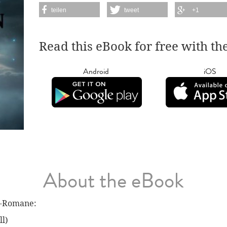
teilen
tweet
+1
Read this eBook for free with th
Android
iOS
About the eBook
F-Romane:
ll)