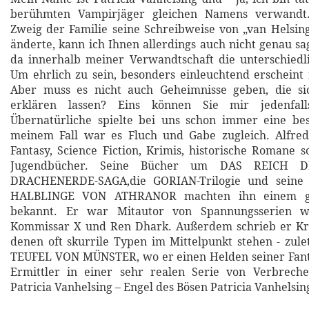
berühmten Vampirjäger gleichen Namens verwandt
Zweig der Familie seine Schreibweise von „van Helsing
änderte, kann ich Ihnen allerdings auch nicht genau sa
da innerhalb meiner Verwandtschaft die unterschiedl
Um ehrlich zu sein, besonders einleuchtend erscheint
Aber muss es nicht auch Geheimnisse geben, die sich
erklären lassen? Eins können Sie mir jedenfal
Übernatürliche spielte bei uns schon immer eine bes
meinem Fall war es Fluch und Gabe zugleich. Alfred
Fantasy, Science Fiction, Krimis, historische Romane 
Jugendbücher. Seine Bücher um DAS REICH D
DRACHENERDE-SAGA,die GORIAN-Trilogie und sein
HALBLINGE VON ATHRANOR machten ihn einem g
bekannt. Er war Mitautor von Spannungsserien wi
Kommissar X und Ren Dhark. Außerdem schrieb er Kr
denen oft skurrile Typen im Mittelpunkt stehen - zule
TEUFEL VON MÜNSTER, wo er einen Helden seiner Fa
Ermittler in einer sehr realen Serie von Verbreche
Patricia Vanhelsing – Engel des Bösen Patricia Vanhelsi