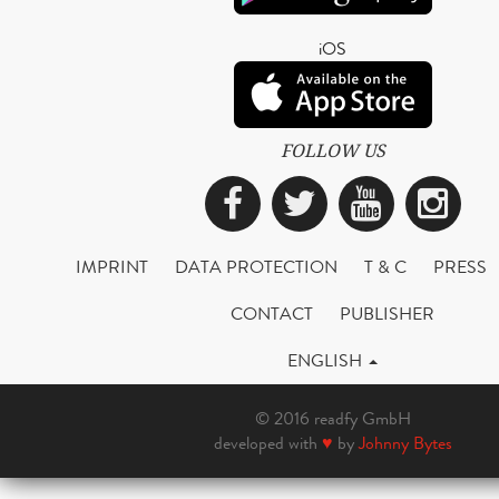
iOS
FOLLOW US
Facebook
Twitter
YouTub
Ins
IMPRINT
DATA PROTECTION
T & C
PRESS
CONTACT
PUBLISHER
ENGLISH
© 2016 readfy GmbH
developed with
♥
by
Johnny Bytes