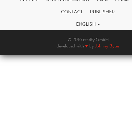
CONTACT
PUBLISHER
ENGLISH
© 2016 readfy GmbH
developed with
♥
by
Johnny Bytes