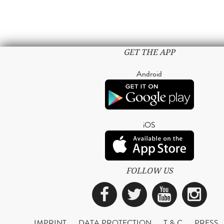
GET THE APP
Android
iOS
FOLLOW US
Facebook
Twitter
YouTub
Ins
IMPRINT
DATA PROTECTION
T & C
PRESS