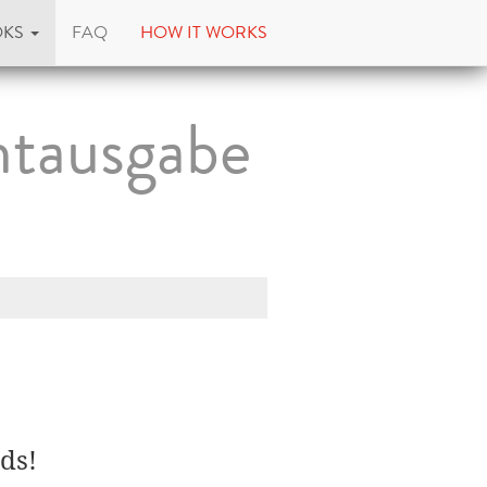
OKS
FAQ
HOW IT WORKS
mtausgabe
ds!