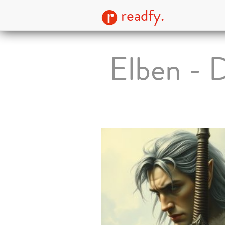
readfy.
Elben - 