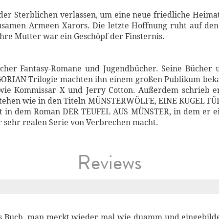
 der Sterblichen verlassen, um eine neue friedliche Heima
ausamen Armeen Xarors. Die letzte Hoffnung ruht auf den
hre Mutter war ein Geschöpf der Finsternis.
reicher Fantasy-Romane und Jugendbücher. Seine Büche
IAN-Trilogie machten ihn einem großen Publikum bekan
wie Kommissar X und Jerry Cotton. Außerdem schrieb er
t stehen wie in den Titeln MÜNSTERWÖLFE, EINE KUGEL 
in dem Roman DER TEUFEL AUS MÜNSTER, in dem er eine
 sehr realen Serie von Verbrechen macht.
Reviews
les Buch, man merkt wieder mal wie duamm und eingebildet