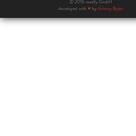
© 2016 readfy GmbH
developed with
♥
by
Johnny Bytes