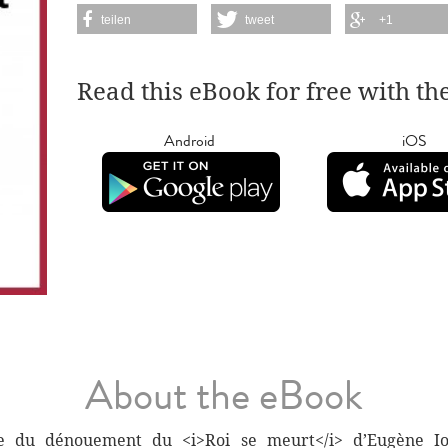
teilen
tweet
+1
Read this eBook for free with th
Android
iOS
About the eBook
se du dénouement du <i>Roi se meurt</i> d’Eugène I