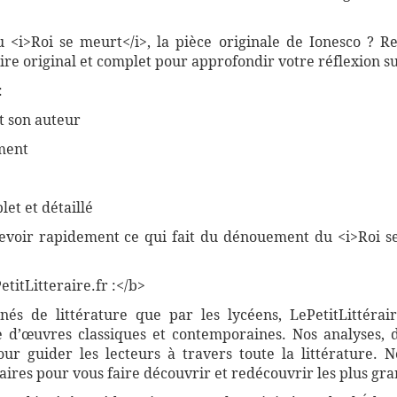
>
i>Roi se meurt</i>, la pièce originale de Ionesco ? Ret
original et complet pour approfondir votre réflexion sur
:
t son auteur
ement
et et détaillé
cevoir rapidement ce qui fait du dénouement du <i>Roi se
titLitteraire.fr :</b>
nnés de littérature que par les lycéens, LePetitLittér
 d’œuvres classiques et contemporaines. Nos analyses, 
r guider les lecteurs à travers toute la littérature. 
ires pour vous faire découvrir et redécouvrir les plus gra