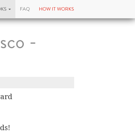
OKS
FAQ
HOW IT WORKS
sco -
rard
ds!