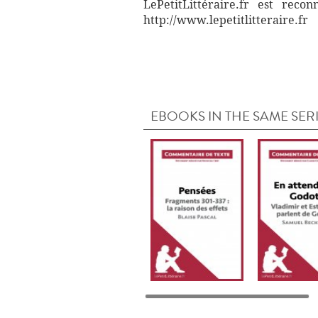
LePetitLittéraire.fr est reco
http://www.lepetitlitteraire.fr
EBOOKS IN THE SAME SER