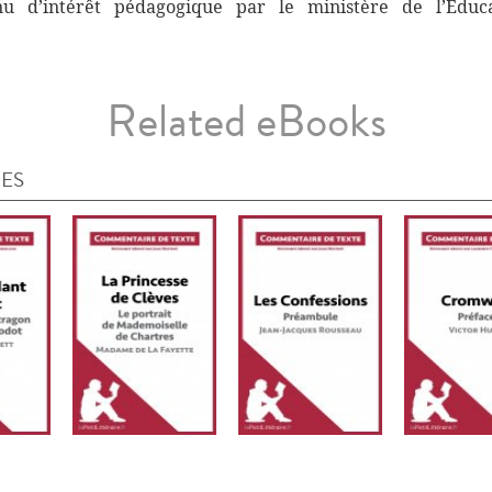
nnu d’intérêt pédagogique par le ministère de l’Éduc
Related eBooks
IES