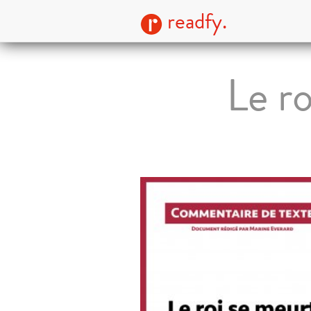
readfy.
Le r