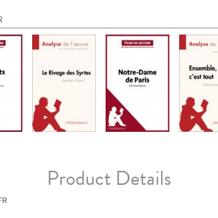
R
Product Details
FR