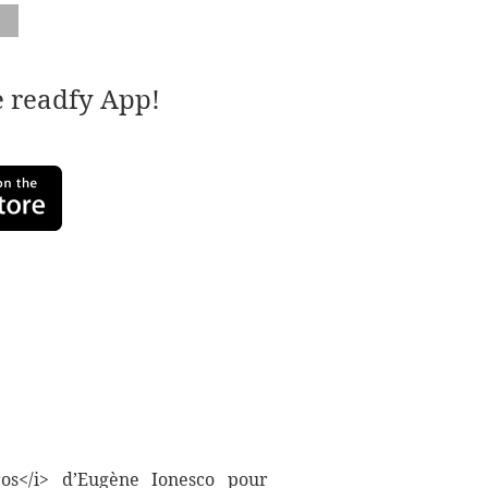
e readfy App!
os</i> d’Eugène Ionesco pour