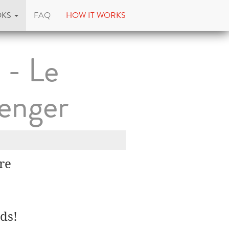
OKS
FAQ
HOW IT WORKS
 - Le
renger
ire
ds!