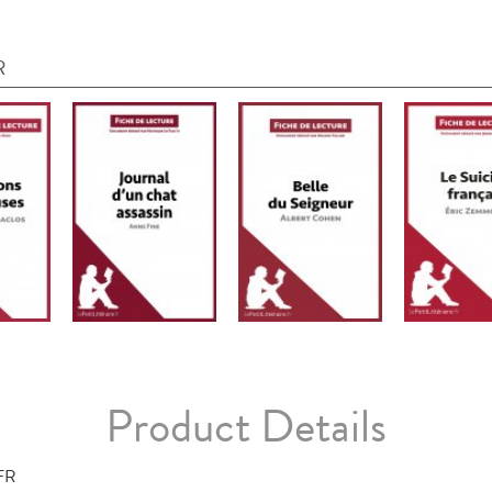
R
Product Details
FR