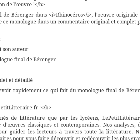
n de l’œuvre !</b>
 de Bérenger dans <i>Rhinocéros</i>, l’oeuvre originale 
 de ce monologue dans un commentaire original et complet 
:
t son auteur
ologue final de Bérenger
et et détaillé
cevoir rapidement ce qui fait du monologue final de Bére
titLitteraire.fr :</b>
nnés de littérature que par les lycéens, LePetitLittér
 d’œuvres classiques et contemporaines. Nos analyses, 
r guider les lecteurs à travers toute la littérature. 
ires pour vous faire découvrir et redécouvrir les plus gra