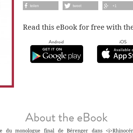
teilen
tweet
+1
Read this eBook for free with th
Android
iOS
About the eBook
yse du monologue final de Bérenger dans <i>Rhinocér