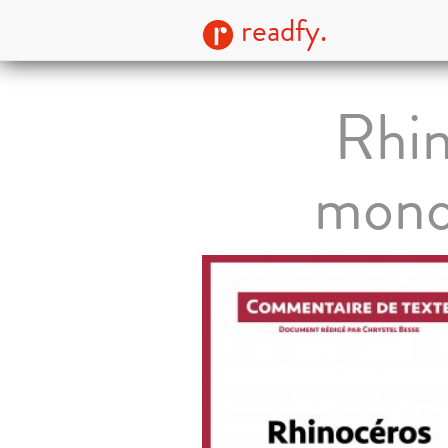
readfy.
Rhin
monol