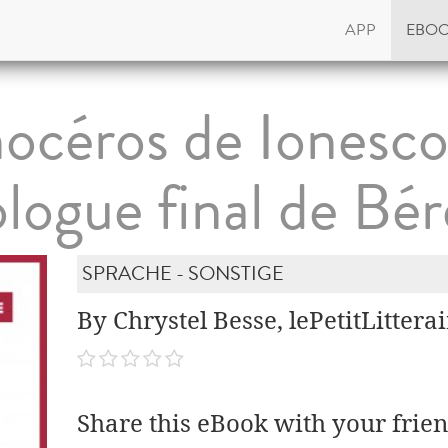
APP
EBO
océros de Ionesco
ogue final de Bé
SPRACHE - SONSTIGE
By Chrystel Besse, lePetitLittera
Share this eBook with your frien