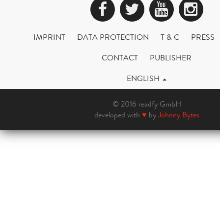
Facebook
Twitter
YouTub
Ins
IMPRINT
DATA PROTECTION
T & C
PRESS
CONTACT
PUBLISHER
ENGLISH
© 2016 readfy GmbH
developed with
♥
by
Johnny Bytes