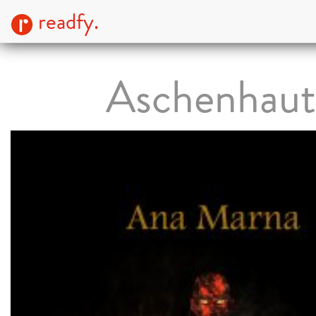
readfy.
Aschenhaut