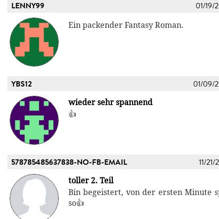
LENNY99
01/19/
Ein packender Fantasy Roman.
YBS12
01/09/
wieder sehr spannend
👍
578785485637838-NO-FB-EMAIL
11/21/
toller 2. Teil
Bin begeistert, von der ersten Minute 
so👍