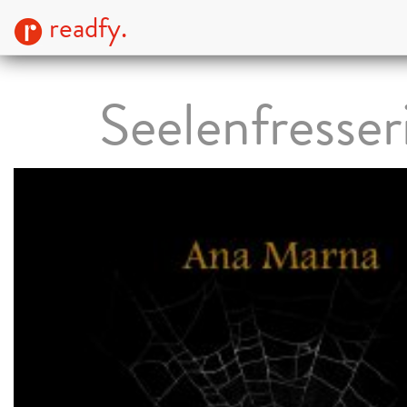
readfy.
Seelenfresser