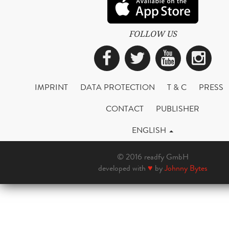
FOLLOW US
Facebook
Twitter
YouTub
Ins
IMPRINT
DATA PROTECTION
T & C
PRESS
CONTACT
PUBLISHER
ENGLISH
© 2016 readfy GmbH
developed with
♥
by
Johnny Bytes