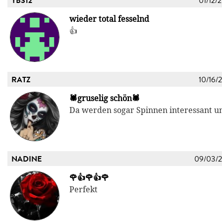
YBS12
01/12/
wieder total fesselnd
👍
RATZ
10/16/
🕷gruselig schön🕷
Da werden sogar Spinnen interessant un
NADINE
09/03/
🌹👍🌹👍🌹
Perfekt