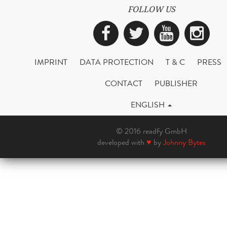
FOLLOW US
Facebook
Twitter
YouTub
Ins
IMPRINT
DATA PROTECTION
T & C
PRESS
CONTACT
PUBLISHER
ENGLISH
© 2016 readfy GmbH
developed with
♥
by
Johnny Bytes