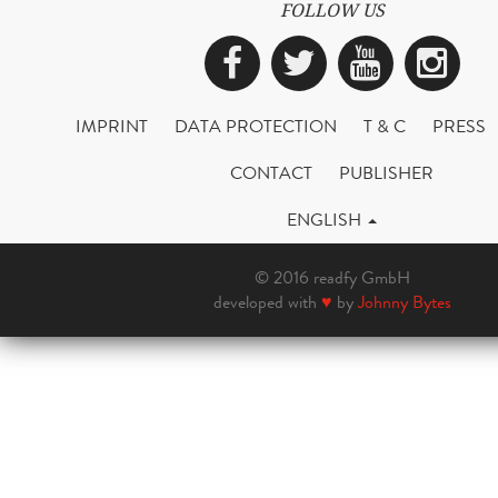
FOLLOW US
Facebook
Twitter
YouTub
Ins
IMPRINT
DATA PROTECTION
T & C
PRESS
CONTACT
PUBLISHER
ENGLISH
© 2016 readfy GmbH
developed with
♥
by
Johnny Bytes