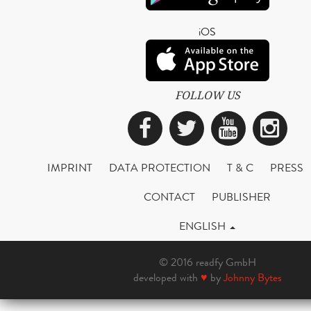
iOS
FOLLOW US
Facebook
Twitter
YouTub
Ins
IMPRINT
DATA PROTECTION
T & C
PRESS
CONTACT
PUBLISHER
ENGLISH
© 2016 readfy GmbH
developed with
♥
by
Johnny Bytes