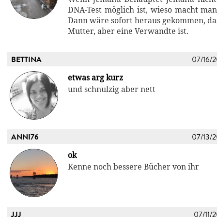
DNA-Test möglich ist, wieso macht man
Dann wäre sofort heraus gekommen, dass
Mutter, aber eine Verwandte ist.
BETTINA
07/16/
etwas arg kurz
und schnulzig aber nett
ANNI76
07/13/
ok
Kenne noch bessere Bücher von ihr
JJJ
07/11/