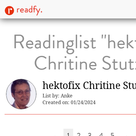
readfy.
Readinglist "hek
Chritine Stut
hektofix Chritine St
List by: Anke
Created on: 01/24/2024
←
1
2
3
4
5
→