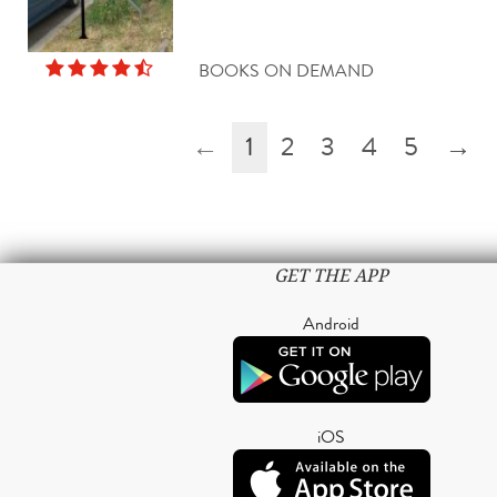
BOOKS ON DEMAND
←
1
2
3
4
5
→
GET THE APP
Android
iOS