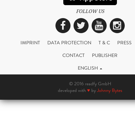
FOLLOW US
Facebook
Twitter
YouTub
Ins
IMPRINT
DATA PROTECTION
T & C
PRESS
CONTACT
PUBLISHER
ENGLISH
© 2016 readfy GmbH
developed with
♥
by
Johnny Bytes