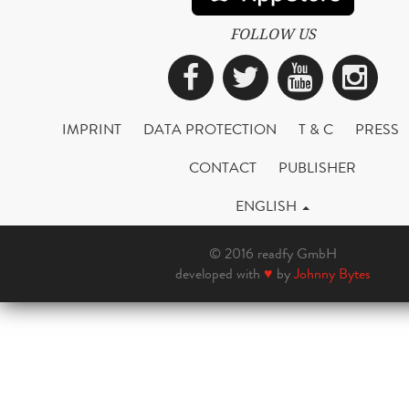
FOLLOW US
Facebook
Twitter
YouTub
Ins
IMPRINT
DATA PROTECTION
T & C
PRESS
CONTACT
PUBLISHER
ENGLISH
© 2016 readfy GmbH
developed with
♥
by
Johnny Bytes