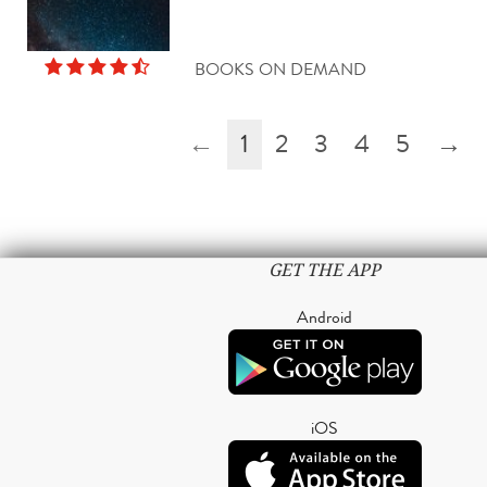
BOOKS ON DEMAND
←
1
2
3
4
5
→
GET THE APP
Android
iOS