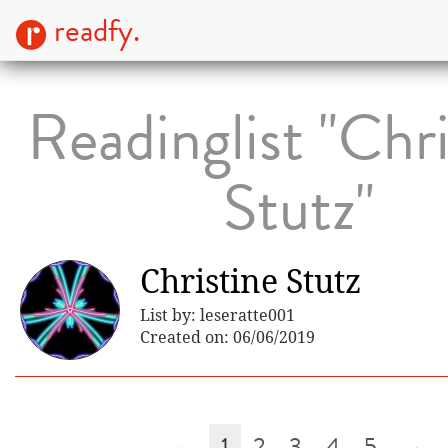
readfy.
Readinglist "Chri
Stutz"
Christine Stutz
List by: leseratte001
Created on: 06/06/2019
←
1
2
3
4
5
→