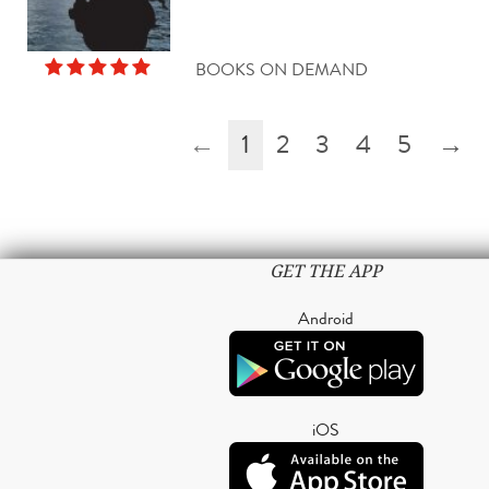
BOOKS ON DEMAND
←
1
2
3
4
5
→
GET THE APP
Android
iOS