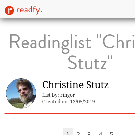
readfy.
Readinglist "Chri
Stutz"
Christine Stutz
List by: ringor
Created on: 12/05/2019
←
1
2
3
4
5
→