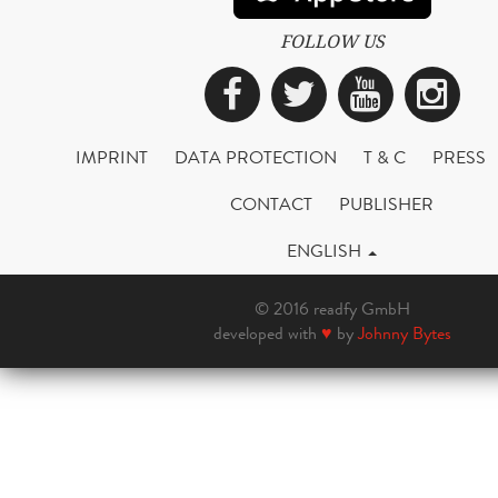
FOLLOW US
Facebook
Twitter
YouTub
Ins
IMPRINT
DATA PROTECTION
T & C
PRESS
CONTACT
PUBLISHER
ENGLISH
© 2016 readfy GmbH
developed with
♥
by
Johnny Bytes