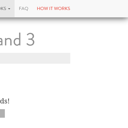
OKS
FAQ
HOW IT WORKS
and 3
ds!