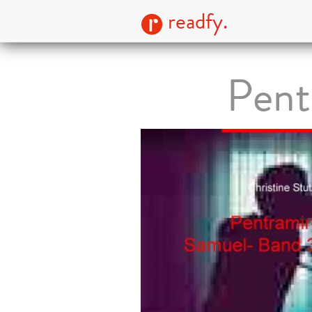
readfy.
Pent