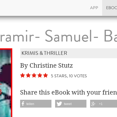
APP
EBO
ramir- Samuel- B
KRIMIS & THRILLER
By Christine Stutz
5 STARS, 10 VOTES
Share this eBook with your frien
teilen
tweet
+1