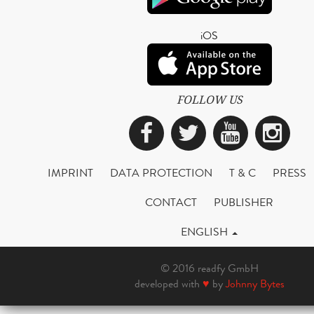
iOS
FOLLOW US
Facebook
Twitter
YouTub
Ins
IMPRINT
DATA PROTECTION
T & C
PRESS
CONTACT
PUBLISHER
ENGLISH
© 2016 readfy GmbH
developed with
♥
by
Johnny Bytes