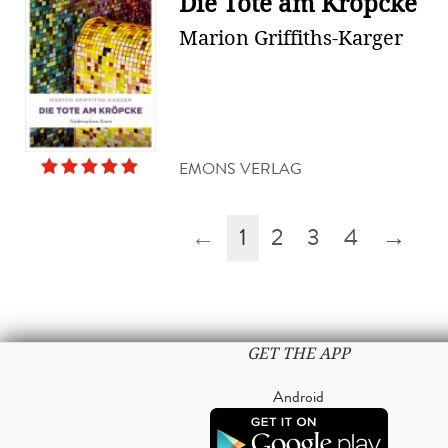
Die Tote am Kröpcke
Marion Griffiths-Karger
EMONS VERLAG
←
1
2
3
4
→
GET THE APP
Android