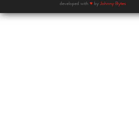
developed with
♥
by
Johnny Bytes