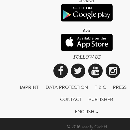
Android
iOS
FOLLOW US
Facebook
Twitter
YouTub
Ins
IMPRINT
DATA PROTECTION
T & C
PRESS
CONTACT
PUBLISHER
ENGLISH
© 2016 readfy GmbH