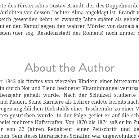
hte des Förstersohns Gustav Brandt, der des Doppelmord
Verlobten von dessen Tochter Alma angeklagt ist. Brandt w
Reich geworden kehrt er zwanzig Jahre später als geheim
mmt er den Kampf gegen den wahren Mörder von damals a
den (der sog. Residenzstadt des Romans) noch immer 
About the Author
 1842 als fünftes von vierzehn Kindern einer bitterarm
Ein durch Not und Elend bedingter Vitaminmangel verursach
ebensjahr geheilt wurde. Nach der Schulzeit studierte
 Plauen. Seine Karriere als Lehrer endete bereits nach 
gen angeblichen Diebstahls einer Taschenuhr zu einer V
ten gestrichen wurde. In der Folge geriet er auf die s
pelei mehrere Haftstrafen. Von 1870 bis 1874 saß er im 
er von 32 Jahren Redakteur einer Zeitschrift und b
ben. Sein stetes literarisches Schaffen war ungewöhnlich 