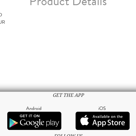
Product Details
D
TUR
GET THE APP
Android
iOS