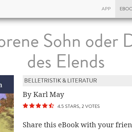
APP
EBO
orene Sohn oder 
des Elends
BELLETRISTIK & LITERATUR
By Karl May
4.5 STARS, 2 VOTES
Share this eBook with your frien