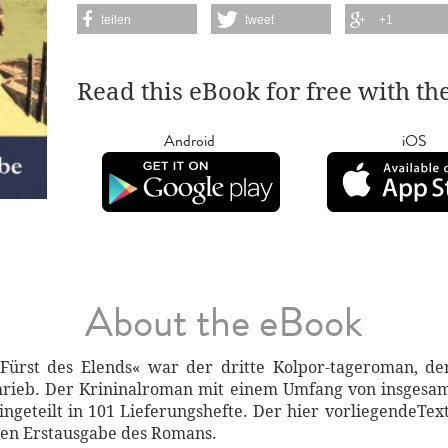
teilen
tweet
+1
Read this eBook for free with th
Android
iOS
About the eBook
Fürst des Elends« war der dritte Kolpor-tageroman, d
rieb. Der Krininalroman mit einem Umfang von insgesamt
eingeteilt in 101 Lieferungshefte. Der hier vorliegendeTe
en Erstausgabe des Romans.