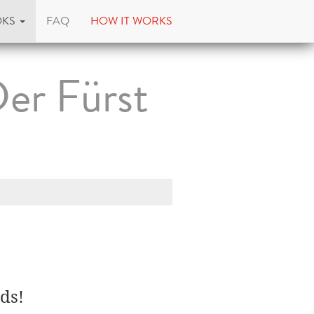
OKS
FAQ
HOW IT WORKS
Der Fürst
ds!