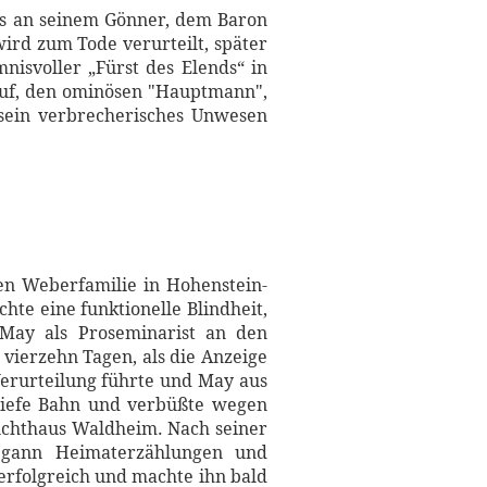
es an seinem Gönner, dem Baron
ird zum Tode verurteilt, später
nisvoller „Fürst des Elends“ in
uf, den ominösen "Hauptmann",
sein verbrecherisches Unwesen
en Weberfamilie in Hohenstein-
te eine funktionelle Blindheit,
 May als Proseminarist an den
vierzehn Tagen, als die Anzeige
erurteilung führte und May aus
chiefe Bahn und verbüßte wegen
Zuchthaus Waldheim. Nach seiner
egann Heimaterzählungen und
erfolgreich und machte ihn bald