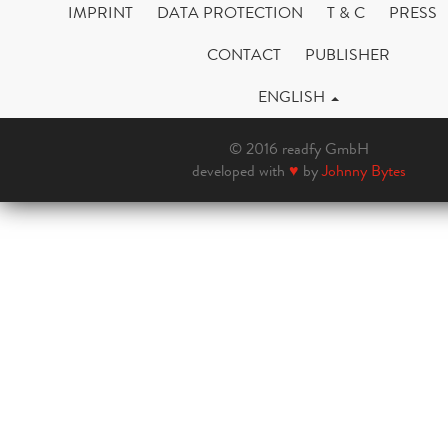
IMPRINT
DATA PROTECTION
T & C
PRESS
CONTACT
PUBLISHER
ENGLISH
© 2016 readfy GmbH
developed with
♥
by
Johnny Bytes