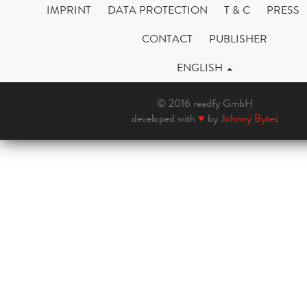
IMPRINT
DATA PROTECTION
T & C
PRESS
CONTACT
PUBLISHER
ENGLISH
© 2016 readfy GmbH
developed with
♥
by
Johnny Bytes