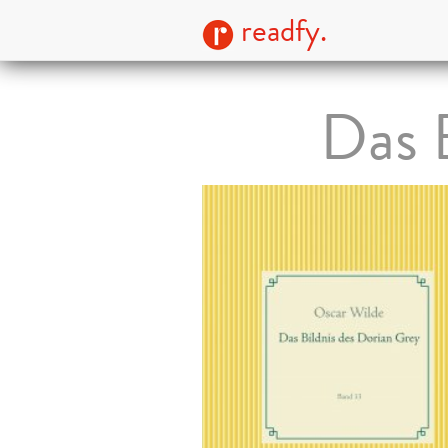
readfy.
Das 