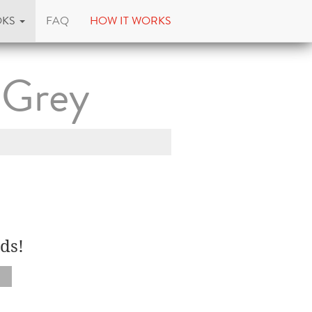
OKS
FAQ
HOW IT WORKS
 Grey
ds!