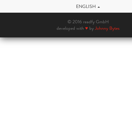
ENGLISH
© 2016 readfy GmbH
developed with
♥
by
Johnny Bytes