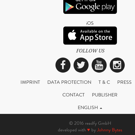
iOS
FOLLOW US
Facebook
Twitter
YouTub
Ins
IMPRINT
DATA PROTECTION
T & C
PRESS
CONTACT
PUBLISHER
ENGLISH
© 2016 readfy GmbH
developed with
♥
by
Johnny Bytes