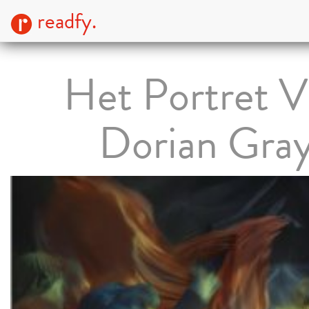
readfy.
Het Portret 
Dorian Gra