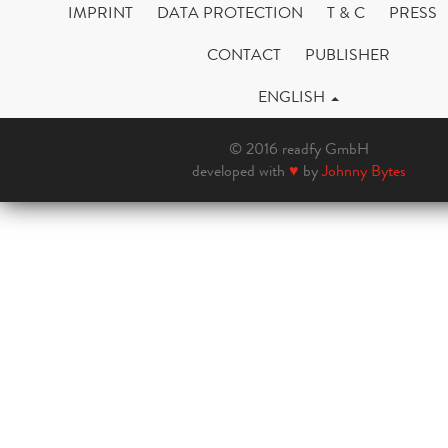
IMPRINT
DATA PROTECTION
T & C
PRESS
CONTACT
PUBLISHER
ENGLISH
© 2016 readfy GmbH
developed with
♥
by
Johnny Bytes