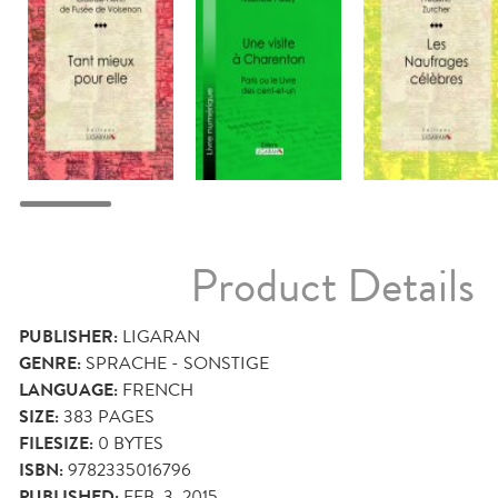
Product Details
PUBLISHER:
LIGARAN
GENRE:
SPRACHE - SONSTIGE
LANGUAGE:
FRENCH
SIZE:
383
PAGES
FILESIZE:
0 BYTES
ISBN:
9782335016796
PUBLISHED:
FEB. 3, 2015