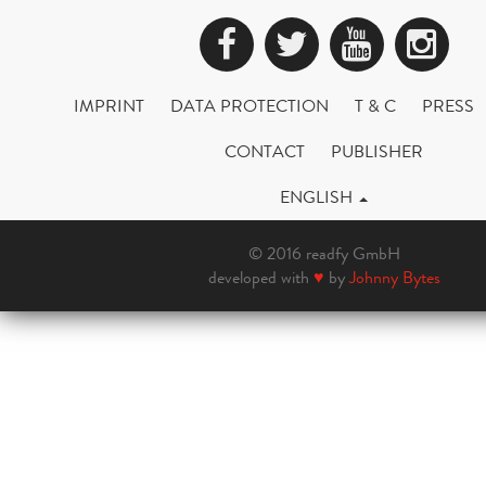
Facebook
Twitter
YouTub
Ins
IMPRINT
DATA PROTECTION
T & C
PRESS
CONTACT
PUBLISHER
ENGLISH
© 2016 readfy GmbH
developed with
♥
by
Johnny Bytes